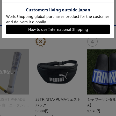
 LIGHT PARADE
25TRINITA×PUMAウェスト
シャワーサンダル【
ト白（ニータンve
バッグ
A】
3,300円
2,970円