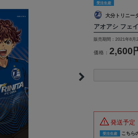
受注生産
大分トリニー
アオアシ フェ
販売期間：2021年8月2
2,600
価格：
発送予定
こちら
受注生産