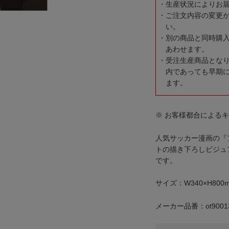
生産状況によりお
ご注文内容の変更
い。
別の商品と同時購
あわせます。
受注生産商品とな
内であっても早期
ます。
※ お客様都合による
人気サッカー漫画の『
トの描き下ろしビジュ
です。
サイズ：W340×H800
メーカー品番：ot9001