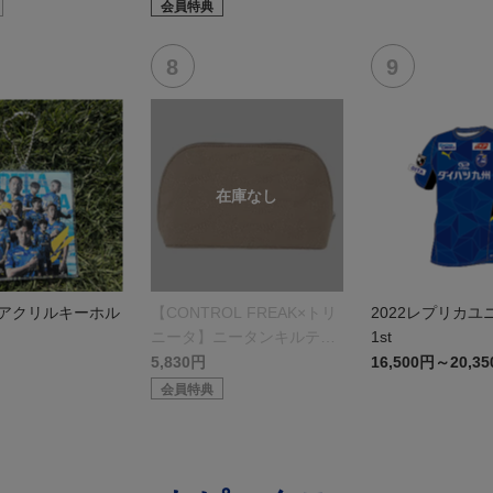
会員特典
 アクリルキーホル
【CONTROL FREAK×トリ
2022レプリカユ
ニータ】ニータンキルティ
1st
ングポーチ
5,830円
16,500円～20,3
会員特典