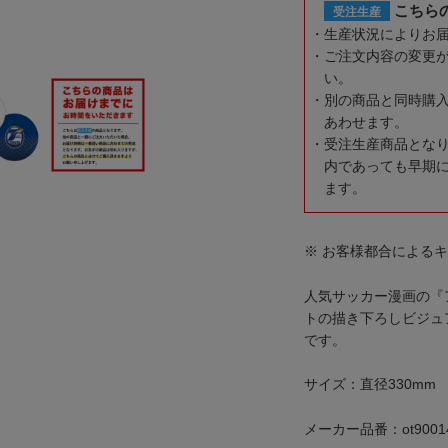
こちら
受注生産
生産状況によりお
ご注文内容の変更
い。
別の商品と同時購
あわせます。
受注生産商品とな
内であっても早期
ます。
※ お客様都合による
人気サッカー漫画の『
トの描き下ろしビジュ
です。
サイズ：直径330mm
メーカー品番：ot9001