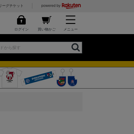
リーグチケット
powered by
ログイン
買い物かご
メニュー