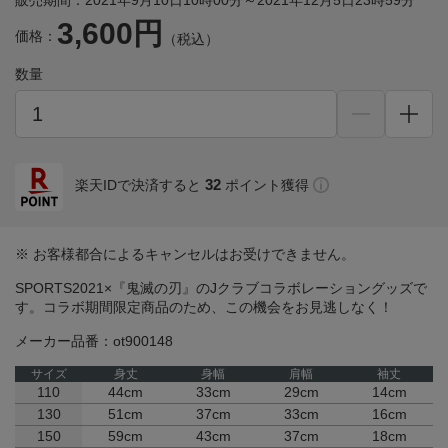
販売期間：2021年9月10日10時00分～2021年12月5日23時59分
3,600円
価格：
（税込）
数量
32
楽天IDで決済すると
ポイント獲得
※ お客様都合によるキャンセルはお受けできません。
SPORTS2021×『鬼滅の刃』のJクラブコラボレーショングッズで
す。コラボ期間限定商品のため、この機会をお見逃しなく！
メーカー品番：ot900148
サイズ
身丈
身幅
肩幅
袖丈
110
44cm
33cm
29cm
14cm
130
51cm
37cm
33cm
16cm
150
59cm
43cm
37cm
18cm