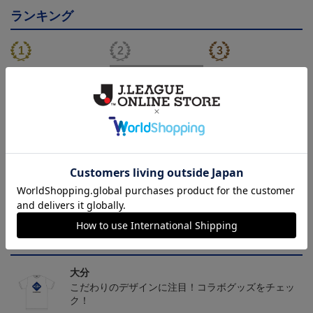
ランキング
トリニータサンシェード
TRINITA LIGHT PARADE
25TRINITA×PUMAウェス
ペンライト白（ニータンv
トバッグ
3,960円
3,000円
3,300円
2
er.）
会員特典
会員特典
会員特典
トピックス
大分
こだわりのデザインに注目！コラボグッズをチェッ
ク！