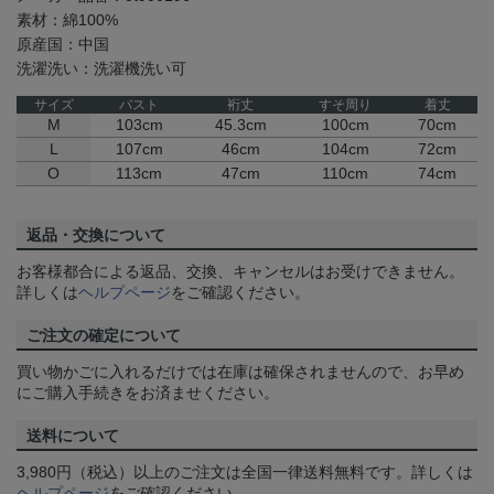
素材：綿100%
原産国：中国
洗濯洗い：洗濯機洗い可
サイズ
バスト
裄丈
すそ周り
着丈
M
103cm
45.3cm
100cm
70cm
L
107cm
46cm
104cm
72cm
O
113cm
47cm
110cm
74cm
返品・交換について
お客様都合による返品、交換、キャンセルはお受けできません。
詳しくは
ヘルプページ
をご確認ください。
ご注文の確定について
買い物かごに入れるだけでは在庫は確保されませんので、お早め
にご購入手続きをお済ませください。
送料について
3,980円（税込）以上のご注文は全国一律送料無料です。詳しくは
ヘルプページ
をご確認ください。