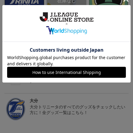
トリニータサンシェード
TRINITA LIGHT PARADE
ニータンサンシェード
ペンライト白（ニータンv
3,960円
3,000円
3,960円
3
er.）
会員特典
会員特典
会員特典
トピックス
大分
こだわりのデザインに注目！コラボグッズをチェッ
ク！
大分
大分トリニータのすべてのグッズをチェックしたい
方に！全グッズ一覧はこちら！