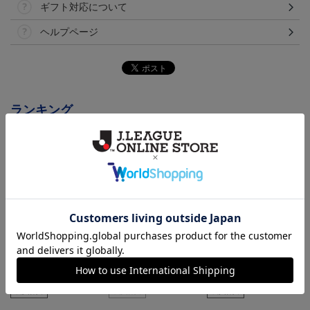
ギフト対応について
ヘルプページ
ランキング
トリニータサンシェード
TRINITA LIGHT PARADE
ニータンサンシェード
ペンライト白（ニータンv
3,960円
3,000円
3,960円
3
er.）
会員特典
会員特典
会員特典