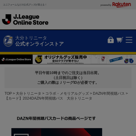
ユニフォームなどの公式グッズが買える！
powered by
大分トリニータ
公式オンラインストア
平日午前10時までのご注文は当日出荷。
（土日祝日は除く）
ご購入の際はＪリーグIDが必要です。
TOP
大分トリニータ
コラボ・メモリアルグッズ
DAZN年間視聴パス
【カード】2024DAZN年間視聴パス 大分トリニータ