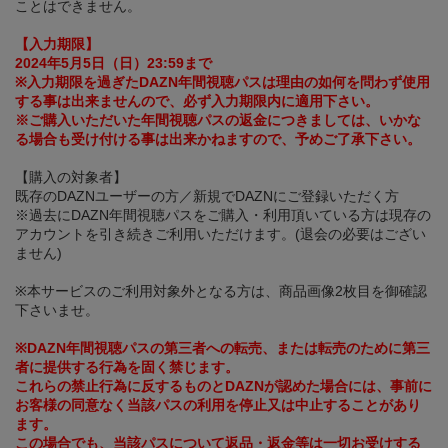
ことはできません。
【入力期限】
2024年5月5日（日）23:59まで
※入力期限を過ぎたDAZN年間視聴パスは理由の如何を問わず使用
する事は出来ませんので、必ず入力期限内に適用下さい。
※ご購入いただいた年間視聴パスの返金につきましては、いかな
る場合も受け付ける事は出来かねますので、予めご了承下さい。
【購入の対象者】
既存のDAZNユーザーの方／新規でDAZNにご登録いただく方
※過去にDAZN年間視聴パスをご購入・利用頂いている方は現存の
アカウントを引き続きご利用いただけます。(退会の必要はござい
ません)
※本サービスのご利用対象外となる方は、商品画像2枚目を御確認
下さいませ。
※DAZN年間視聴パスの第三者への転売、または転売のために第三
者に提供する行為を固く禁じます。
これらの禁止行為に反するものとDAZNが認めた場合には、事前に
お客様の同意なく当該パスの利用を停止又は中止することがあり
ます。
この場合でも、当該パスについて返品・返金等は一切お受けする