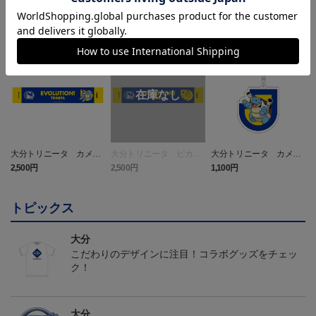
NEW
NEW
大分トリニータ カメッ
大分トリニータ ピカチ
大分トリニータ カメッ
クス タオルマフラー
ュウ タオルマフラー
クス キーホルダー
2,500円
2,500円
1,100円
4
トピックス
大分
こだわりのデザインに注目！コラボグッズをチェッ
ク！
大分