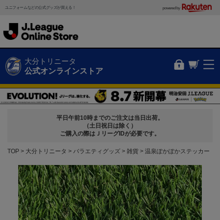
ユニフォームなどの公式グッズが買える！
powered by
大分トリニータ
公式オンラインストア
平日午前10時までのご注文は当日出荷。
（土日祝日は除く）
ご購入の際はＪリーグIDが必要です。
TOP
大分トリニータ
バラエティグッズ
雑貨
温泉ぽかぽかステッカー