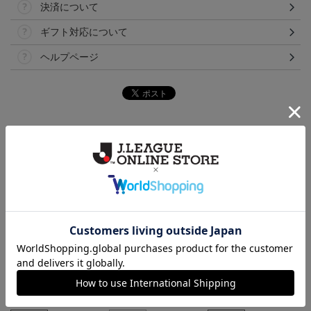
決済について
ギフト対応について
ヘルプページ
ランキング
トリニータサンシェード
TRINITA LIGHT PARADE
ニータンサンシェード
ペンライト白（ニータンv
3,960円
3,000円
3,960円
3
er.）