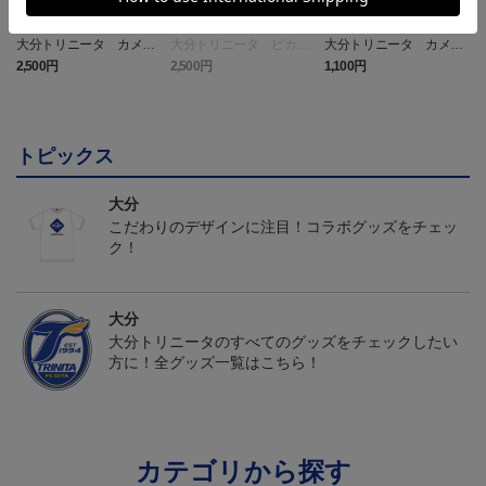
大分トリニータ カメッ
大分トリニータ ピカチ
大分トリニータ カメッ
クス タオルマフラー
ュウ タオルマフラー
クス キーホルダー
2,500円
2,500円
1,100円
4
トピックス
大分
こだわりのデザインに注目！コラボグッズをチェッ
ク！
大分
大分トリニータのすべてのグッズをチェックしたい
方に！全グッズ一覧はこちら！
カテゴリから探す