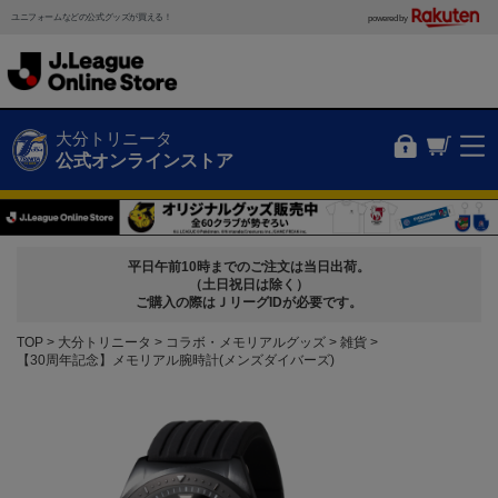
ユニフォームなどの公式グッズが買える！
powered by
大分トリニータ
公式オンラインストア
平日午前10時までのご注文は当日出荷。
（土日祝日は除く）
ご購入の際はＪリーグIDが必要です。
TOP
大分トリニータ
コラボ・メモリアルグッズ
雑貨
【30周年記念】メモリアル腕時計(メンズダイバーズ)