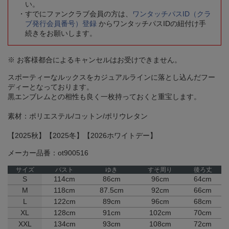
い。
すでにファンクラブ会員の方は、
ワンタッチパスID（クラ
ブ発行会員番号）登録
からワンタッチパスIDの紐付け手
続きをお願いします。
※ お客様都合によるキャンセルはお受けできません。
スポーティーなルックスをカジュアルラインに落とし込んだフー
ディーとなっております。
黒エンブレムとの相性も良く一枚持っておくと重宝します。
素材：ポリエステル/コットン/ポリウレタン
【2025秋】【2025冬】【2026ホワイトデー】
メーカー品番：ot900516
サイズ
バスト
ゆき
すそ周り
後ろ丈
S
114cm
86cm
96cm
64cm
M
118cm
87.5cm
92cm
66cm
L
122cm
89cm
96cm
68cm
XL
128cm
91cm
102cm
70cm
XXL
134cm
93cm
108cm
72cm