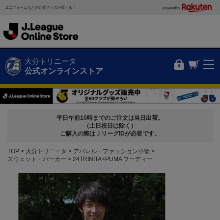
ユニフォームなどの公式グッズが買える！
powered by
大分トリニータ
公式オンラインストア
平日午前10時までのご注文は当日出荷。
（土日祝日は除く）
ご購入の際はＪリーグIDが必要です。
TOP
大分トリニータ
アパレル・ファッション小物
スウェット・パーカー
24TRINITA×PUMA フーディー