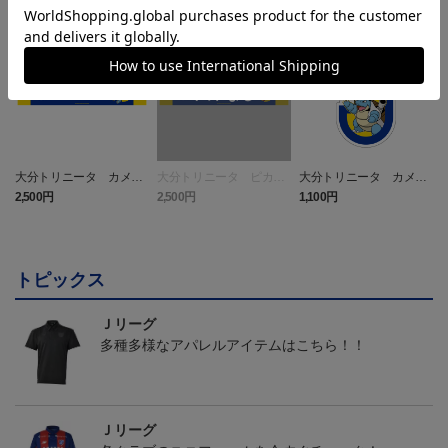
NEW
NEW
大分トリニータ カメッ
大分トリニータ ピカチ
大分トリニータ カメッ
クス タオルマフラー
ュウ タオルマフラー
クス キーホルダー
2,500円
2,500円
1,100円
4
トピックス
Ｊリーグ
多種多様なアパレルアイテムはこちら！！
Ｊリーグ