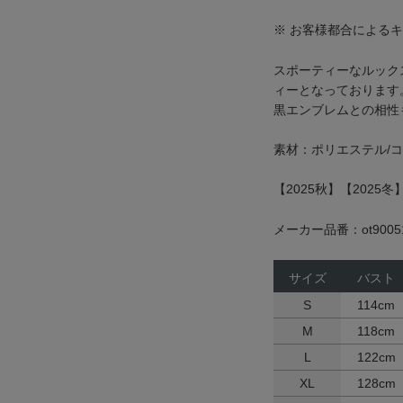
※ お客様都合による
スポーティーなルック
ィーとなっております
黒エンブレムとの相性
素材：ポリエステル/コ
【2025秋】【2025
メーカー品番：ot9005
サイズ
バスト
S
114cm
M
118cm
L
122cm
XL
128cm