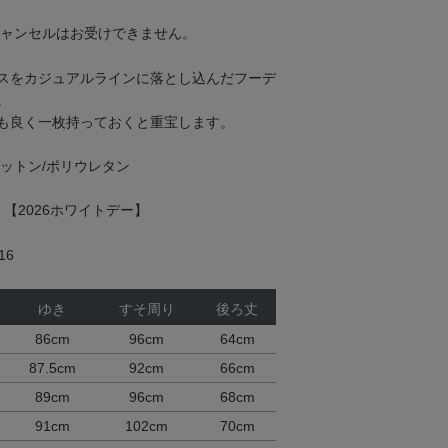
キャンセルはお受けできません。
スをカジュアルラインに落とし込んだフーデ
。
も良く一枚持っておくと重宝します。
ットン/ポリウレタン
冬】【2026ホワイトデー】
16
ゆき
すそ周り
後ろ丈
86cm
96cm
64cm
87.5cm
92cm
66cm
89cm
96cm
68cm
91cm
102cm
70cm