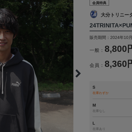
会員特典
大分トリニー
24TRINITA×
販売期間：2024年10月
8,800
一般：
8,360
会員：
S
在庫わずか
M
在庫なし
L
在庫あり