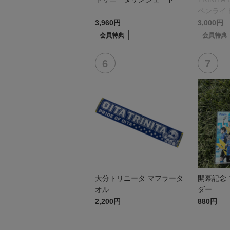
ペンライ
r.）
3,960円
3,000円
会員特典
会員特典
大分トリニータ マフラータ
開幕記念
オル
ダー
2,200円
880円