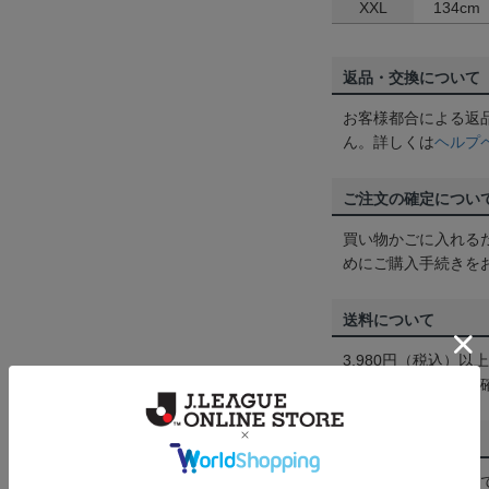
XXL
134cm
返品・交換について
お客様都合による返
ん。詳しくは
ヘルプ
ご注文の確定につい
買い物かごに入れる
めにご購入手続きを
送料について
3,980円（税込）
は
ヘルプページ
をご
配送方法について
一部商品はメール便