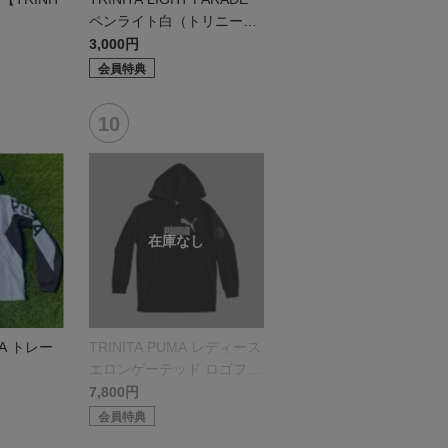
ペンライト白（トリニータv
er.）
3,000円
会員特典
MA トレー
TRINITA PUMA レディース
ト
エロンゲーテッド ロゴフー
ディスウェット
7,800円
会員特典