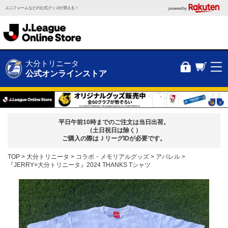
ユニフォームなどの公式グッズが買える！
powered by
大分トリニータ
公式オンラインストア
平日午前10時までのご注文は当日出荷。
（土日祝日は除く）
ご購入の際はＪリーグIDが必要です。
TOP
大分トリニータ
コラボ・メモリアルグッズ
アパレル
『JERRY×大分トリニータ』2024 THANKS Tシャツ