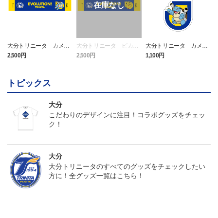
大分トリニータ カメッ
大分トリニータ ピカチ
大分トリニータ カメッ
クス タオルマフラー
ュウ タオルマフラー
クス キーホルダー
2,500円
2,500円
1,100円
4
トピックス
大分
こだわりのデザインに注目！コラボグッズをチェッ
ク！
大分
大分トリニータのすべてのグッズをチェックしたい
方に！全グッズ一覧はこちら！