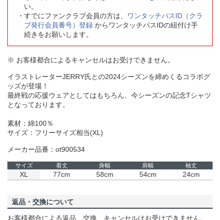
い。
すでにファンクラブ会員の方は、
ワンタッチパスID（クラ
ブ発行会員番号）登録
からワンタッチパスIDの紐付け手
続きをお願いします。
※ お客様都合によるキャンセルはお受けできません。
イラストレーターJERRY氏との2024シーズンを締めくるコラボグ
ッズが登場！
最終戦の応援ウェアとしてはもちろん、今シーズンの記念Tシャツ
となっております。
素材：綿100％
サイズ：フリーサイズ相当(XL)
メーカー品番：ot900534
サイズ
着丈
身幅
肩幅
袖丈
XL
77cm
58cm
54cm
24cm
返品・交換について
お客様都合による返品、交換、キャンセルはお受けできません。