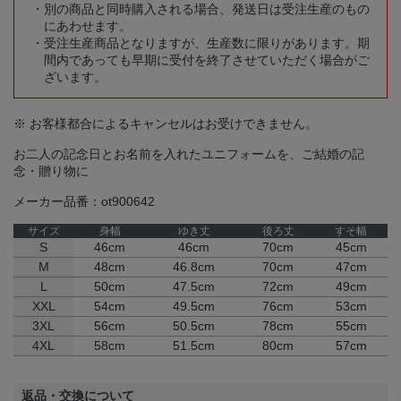
別の商品と同時購入される場合、発送日は受注生産のもの
にあわせます。
受注生産商品となりますが、生産数に限りがあります。期
間内であっても早期に受付を終了させていただく場合がご
ざいます。
※ お客様都合によるキャンセルはお受けできません。
お二人の記念日とお名前を入れたユニフォームを、ご結婚の記
念・贈り物に
メーカー品番：ot900642
サイズ
身幅
ゆき丈
後ろ丈
すそ幅
S
46cm
46cm
70cm
45cm
M
48cm
46.8cm
70cm
47cm
L
50cm
47.5cm
72cm
49cm
XXL
54cm
49.5cm
76cm
53cm
3XL
56cm
50.5cm
78cm
55cm
4XL
58cm
51.5cm
80cm
57cm
返品・交換について