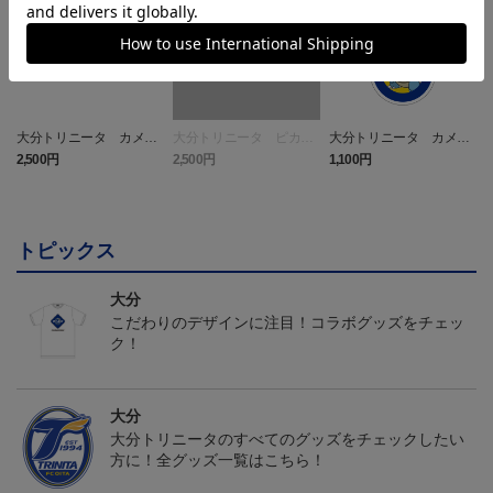
大分トリニータ カメッ
大分トリニータ ピカチ
大分トリニータ カメッ
クス タオルマフラー
ュウ タオルマフラー
クス キーホルダー
2,500円
2,500円
1,100円
4
トピックス
大分
こだわりのデザインに注目！コラボグッズをチェッ
ク！
大分
大分トリニータのすべてのグッズをチェックしたい
方に！全グッズ一覧はこちら！