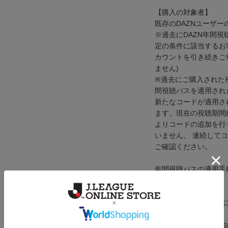
【購入の対象者】
既存のDAZNユーザー
※過去にDAZN年間
定の条件に該当するお
カウントを引き続きご
ません)
※過去にご購入された
間視聴パスを適用され
新たなコードが適用さ
ます。現在の視聴期間
よりコードの追加を行
いません。 連続して
ご確認ください。
年間視聴パスの適用手
い。
※DAZN年間視聴パ
メーカー品番：ot9006