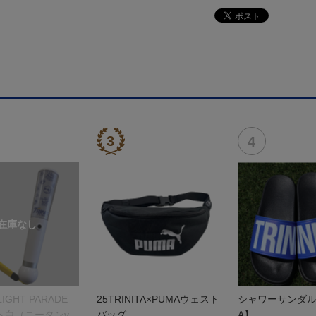
 LIGHT PARADE
25TRINITA×PUMAウェスト
シャワーサンダル【
ト白（ニータンve
バッグ
A】