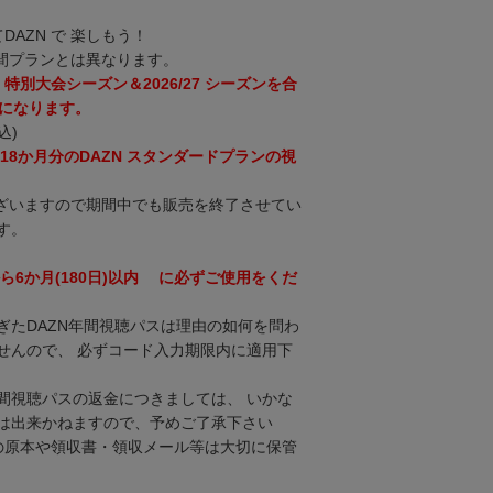
DAZN で 楽しもう！
間プランとは異なります。
6 特別大会シーズン＆2026/27 シーズンを合
スになります。
込)
18か月分のDAZN スタンダードプランの視
ざいますので期間中でも販売を終了させてい
す。
ら6か月(180日)以内 に必ずご使用をくだ
ぎたDAZN年間視聴パスは理由の如何を問わ
せんので、 必ずコード入力期限内に適用下
間視聴パスの返金につきましては、 いかな
は出来かねますので、予めご了承下さい
スの原本や領収書・領収メール等は大切に保管