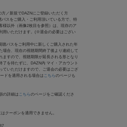
の方／新規でDAZNにご登録いただく方
視聴パスをご購入・ご利用頂いている方で、特
客様以外（画像2枚目を参照）は、現存のア
利用いただけます。(※退会の必要はござい
視聴パスをご利用中に新しくご購入された年
た場合、現在の視聴期間終了後より連続して
れますので、視聴期限が延長される形となり
終了を待たずに、DAZN内 マイ・アカウント
っていただけますので、ご退会の必要はござ
コードを適用される場合は
こちら
のページも
順の詳細は
こちら
のページをご確認くださ
スにはクーポンを適用できません。
87