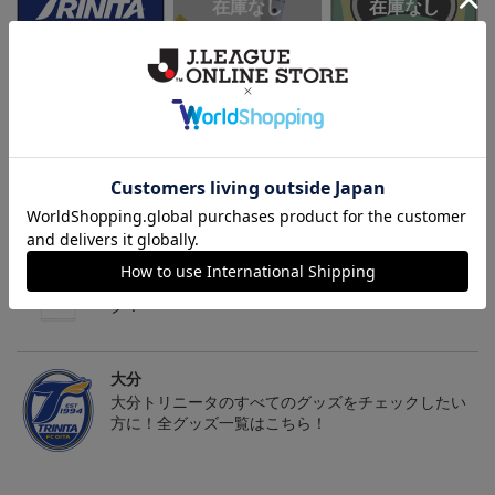
トリニータサンシェード
TRINITA LIGHT PARADE
ニータンサンシェード
ペンライト白（ニータンv
3,960円
3,000円
3,960円
3
er.）
会員特典
会員特典
会員特典
トピックス
大分
こだわりのデザインに注目！コラボグッズをチェッ
ク！
大分
大分トリニータのすべてのグッズをチェックしたい
方に！全グッズ一覧はこちら！