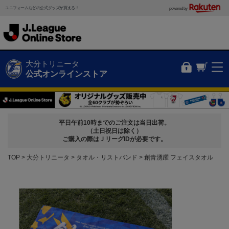
ユニフォームなどの公式グッズが買える！
powered by
大分トリニータ
公式オンラインストア
平日午前10時までのご注文は当日出荷。
（土日祝日は除く）
ご購入の際はＪリーグIDが必要です。
TOP
大分トリニータ
タオル・リストバンド
創青湧躍 フェイスタオル