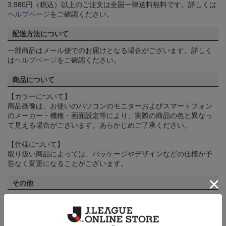
3,980円（税込）以上のご注文は全国一律送料無料です。詳しくは
ヘルプページ
をご確認ください。
配送方法について
一部商品はメール便でのお届けとなる場合がございます。詳しく
は
ヘルプページ
をご確認ください。
商品について
【カラーについて】
商品画像は、お使いのパソコンのモニターおよびスマートフォン
のメーカー・機種・画面設定等により、実際の商品の色と異なっ
て見える場合がございます。あらかじめご了承ください。
【仕様について】
取り扱い商品によっては、パッケージやデザインなどの仕様が予
告なく変更になることがございます。
その他
決済について
ギフト対応について