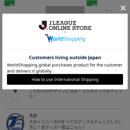
NEW
NEW
大分トリニータ カメッ
大分トリニータ ピカチ
大分トリニータ カメッ
クス タオルマフラー
ュウ タオルマフラー
クス キーホルダー
2,500円
2,500円
1,100円
4
トピックス
大分
こだわりのデザインに注目！コラボグッズをチェッ
ク！
大分
大分トリニータのすべてのグッズをチェックしたい
方に！全グッズ一覧はこちら！