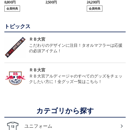
（選手着用モデル）
ピカチュウ タオルマフラ
2026/27オーセンティッ
8,800円
2,500円
24,200円
6
ー
クユニフォーム（フィー
会員特典
会員特典
ルド1st）
トピックス
ＲＢ大宮
こだわりのデザインに注目！タオルマフラーは応援
の必須アイテム！
ＲＢ大宮
ＲＢ大宮アルディージャのすべてのグッズをチェッ
クしたい方に！全グッズ一覧はこちら！
カテゴリから探す
ユニフォーム