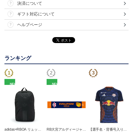
決済について
ギフト対応について
ヘルプページ
ランキング
NEW
NEW
adidas×RBOA リュック
RB大宮アルディージャ
【選手名・背番号入り】
a