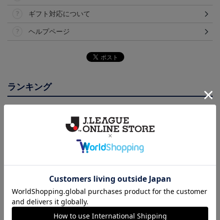
ギフト対応について
ヘルプページ
ランキング
NEW
NEW
adidas×RBOA リュック
RB大宮アルディージャ
【選手名・背番号入り】
a
（選手着用モデル）
ピカチュウ タオルマフラ
2026/27オーセンティッ
8,800円
2,500円
24,200円
6
ー
クユニフォーム（フィー