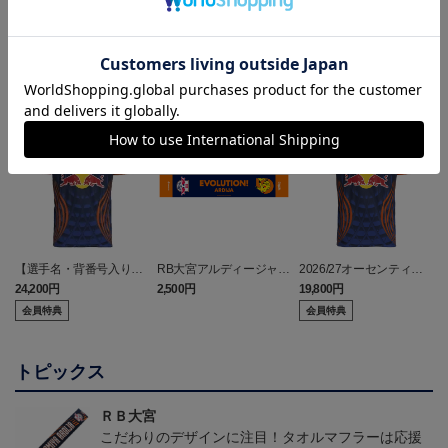
ランキング
NEW
【選手名・背番号入り】
RB大宮アルディージャ
2026/27オーセンティッ
2026/27オーセンティッ
ピカチュウ タオルマフラ
クユニフォーム（フィー
24,200円
2,500円
19,800円
2
クユニフォーム（フィー
ー
ルド1st）
会員特典
会員特典
ルド1st）
トピックス
ＲＢ大宮
こだわりのデザインに注目！タオルマフラーは応援