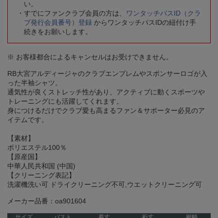
い。
すでにファンクラブ会員の方は、
ワンタッチパスID（クラ
ブ発行会員番号）登録
からワンタッチパスIDの紐付け手
続きをお願いします。
※ お客様都合によるキャンセルはお受けできません。
RB大宮アルディージャのクラブエンブレムやスポンサーロゴが入
った半袖シャツ。
通気性が良くストレッチ性があり、アクティブに動くスポーツや
トレーニングにも活躍してくれます。
身につけるだけでクラブ愛も高まるファン＆サポーター必見のア
イテムです。
【素材】
ポリエステル100％
【原産国】
中華人民共和国 (中国)
【クリーニング表記】
洗濯機洗い可 ドライクリーニング不可,ウエットクリーニング可
メーカー品番：oa901604
サイズ
バスト
着丈
裄丈
裾幅