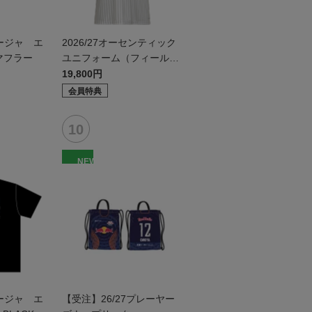
ージャ エ
2026/27オーセンティック
マフラー
ユニフォーム（フィールド
2nd）
19,800円
会員特典
NEW
ージャ エ
【受注】26/27プレーヤー