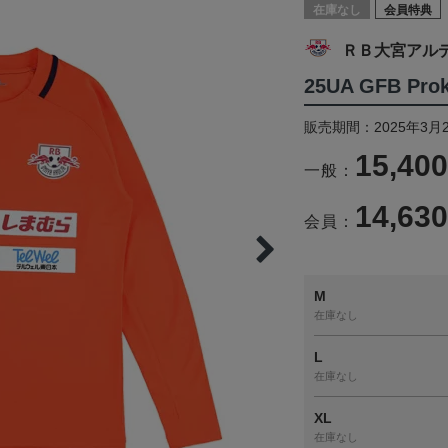
在庫なし
会員特典
ＲＢ大宮アル
25UA GFB Proki
販売期間：2025年3月2
15,40
一般：
14,63
会員：
M
在庫なし
L
在庫なし
XL
在庫なし