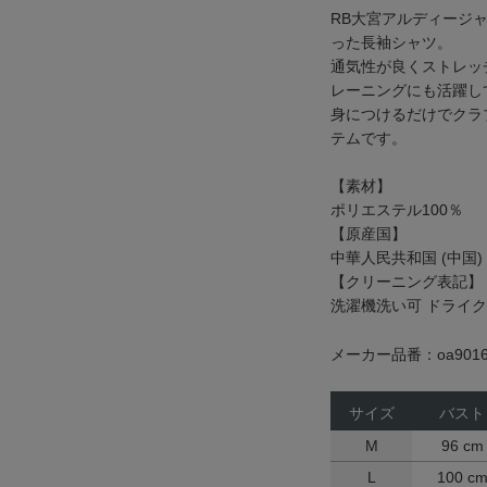
RB大宮アルディージ
った長袖シャツ。
通気性が良くストレッ
レーニングにも活躍し
身につけるだけでクラ
テムです。
【素材】
ポリエステル100％
【原産国】
中華人民共和国 (中国)
【クリーニング表記】
洗濯機洗い可 ドライ
メーカー品番：oa9016
サイズ
バスト
M
96 cm
L
100 c