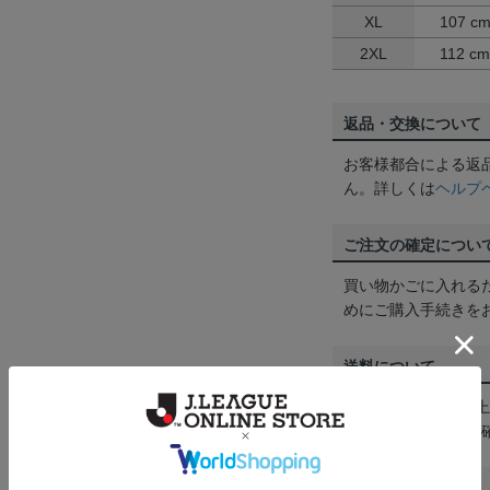
XL
107 c
2XL
112 cm
返品・交換について
お客様都合による返
ん。詳しくは
ヘルプ
ご注文の確定につい
買い物かごに入れる
めにご購入手続きを
送料について
3,980円（税込）
は
ヘルプページ
をご
配送方法について