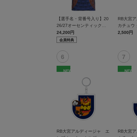
【選手名・背番号入り】20
RB大宮
26/27オーセンティックユ
カチュウ
ニフォーム（フィールド1s
24,200円
2,500円
t）
会員特典
NEW
NEW
RB大宮アルディージャ エ
RB大宮