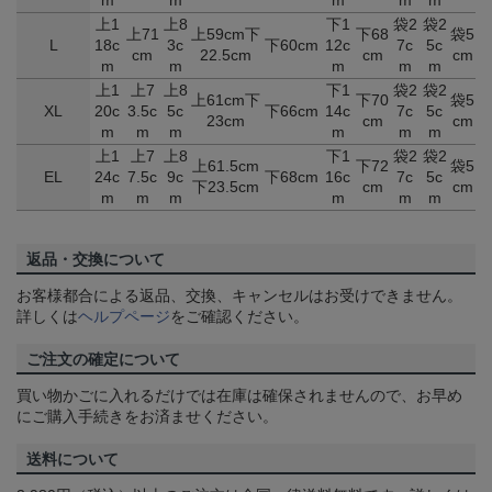
m
m
m
m
m
上1
上8
下1
袋2
袋2
上71
上59cm下
下68
袋5
L
18c
3c
下60cm
12c
7c
5c
cm
22.5cm
cm
cm
m
m
m
m
m
上1
上7
上8
下1
袋2
袋2
上61cm下
下70
袋5
XL
20c
3.5c
5c
下66cm
14c
7c
5c
23cm
cm
cm
m
m
m
m
m
m
上1
上7
上8
下1
袋2
袋2
上61.5cm
下72
袋5
EL
24c
7.5c
9c
下68cm
16c
7c
5c
下23.5cm
cm
cm
m
m
m
m
m
m
返品・交換について
お客様都合による返品、交換、キャンセルはお受けできません。
詳しくは
ヘルプページ
をご確認ください。
ご注文の確定について
買い物かごに入れるだけでは在庫は確保されませんので、お早め
にご購入手続きをお済ませください。
送料について