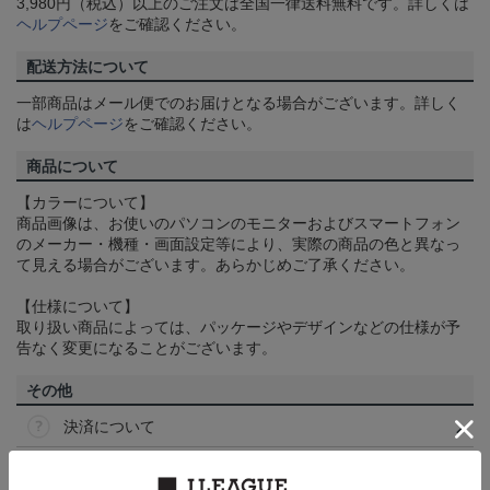
3,980円（税込）以上のご注文は全国一律送料無料です。詳しくは
ヘルプページ
をご確認ください。
配送方法について
一部商品はメール便でのお届けとなる場合がございます。詳しく
は
ヘルプページ
をご確認ください。
商品について
【カラーについて】
商品画像は、お使いのパソコンのモニターおよびスマートフォン
のメーカー・機種・画面設定等により、実際の商品の色と異なっ
て見える場合がございます。あらかじめご了承ください。
【仕様について】
取り扱い商品によっては、パッケージやデザインなどの仕様が予
告なく変更になることがございます。
その他
決済について
ギフト対応について