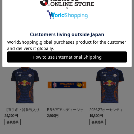
ヘルプページ
ランキング
NEW
【選手名・背番号入り】
RB大宮アルディージャ
2026/27オーセンティッ
2026/27オーセンティッ
ピカチュウ タオルマフラ
クユニフォーム（フィー
24,200円
2,500円
19,800円
2
クユニフォーム（フィー
ー
ルド1st）
会員特典
会員特典
ルド1st）