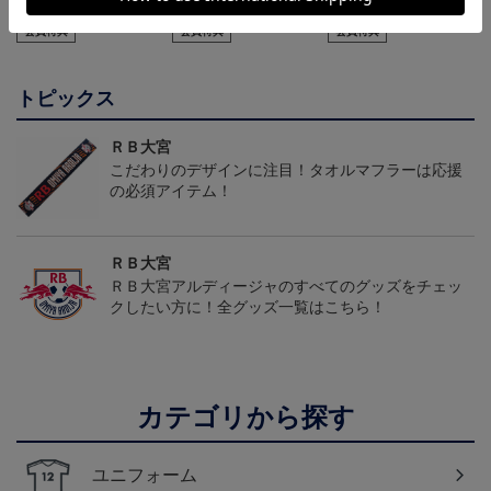
2026/27オーセンティッ
クユニフォーム（フィー
クユニフォーム（フィー
24,200円
19,800円
19,800円
2
クユニフォーム（フィー
ルド1st）
ルド2nd）
会員特典
会員特典
会員特典
ルド1st）
トピックス
ＲＢ大宮
こだわりのデザインに注目！タオルマフラーは応援
の必須アイテム！
ＲＢ大宮
ＲＢ大宮アルディージャのすべてのグッズをチェッ
クしたい方に！全グッズ一覧はこちら！
カテゴリから探す
ユニフォーム