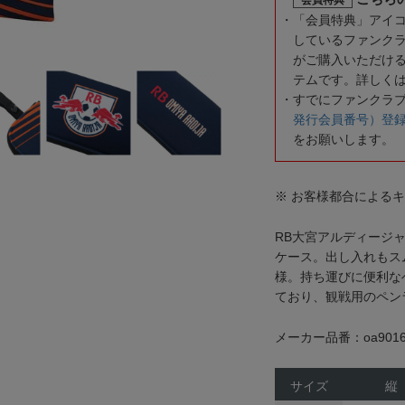
「会員特典」アイ
しているファンク
がご購入いただけ
テムです。詳しく
すでにファンクラ
発行会員番号）登
をお願いします。
※ お客様都合による
RB大宮アルディージ
ケース。出し入れもス
様。持ち運びに便利な
ており、観戦用のペン
メーカー品番：oa9016
サイズ
縦