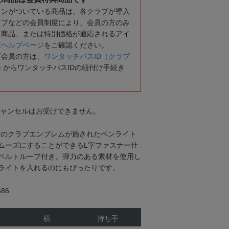
コンがついている商品は、各クラブが導入
ラブなどの会員制度により、会員の方のみ
る商品、または特別価格が適応されるアイ
は
ヘルプページ
をご確認ください。
ブ会員の方は、
ワンタッチパスID（クラブ
録
からワンタッチパスIDの紐付け手続き
キャンセルはお受けできません。
ャのクラブエンブレムが施されたペンライト
ムーズにすることができるL字ファスナー仕
ベルトループ付き。弾力のある素材を使用し
ライトを入れるのにもぴったりです。
86
横
持ち手