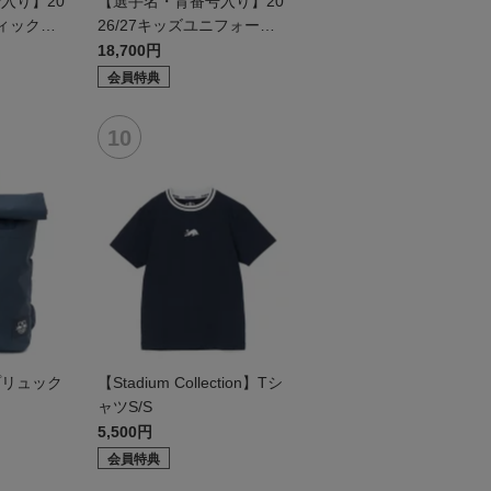
入り】20
【選手名・背番号入り】20
ティックユ
26/27キッズユニフォーム
ールド2n
（フィールド1st）
18,700円
会員特典
プリュック
【Stadium Collection】Tシ
ャツS/S
5,500円
会員特典