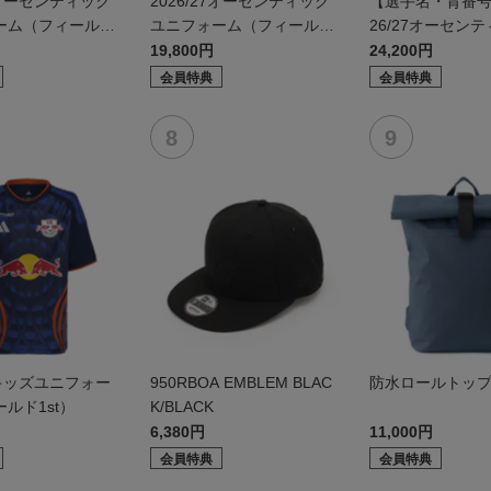
27オーセンティック
2026/27オーセンティック
【選手名・背番号
ーム（フィールド
ユニフォーム（フィールド
26/27オーセン
2nd）
ニフォーム（フィ
19,800円
24,200円
d）
会員特典
会員特典
27キッズユニフォー
950RBOA EMBLEM BLAC
防水ロールトッ
ルド1st）
K/BLACK
6,380円
11,000円
会員特典
会員特典