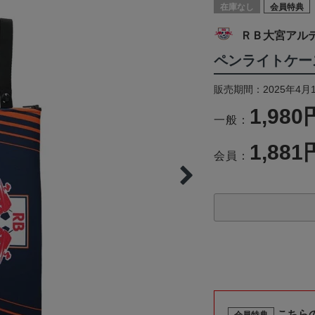
在庫なし
会員特典
ＲＢ大宮アル
ペンライトケー
販売期間：2025年4月
1,980
一般：
1,881
会員：
こちら
会員特典