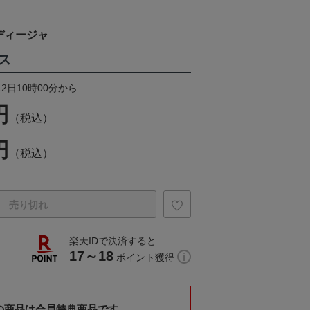
ディージャ
ス
12日10時00分から
円
（税込）
円
（税込）
売り切れ
楽天IDで決済すると
17～18
ポイント獲得
の商品は会員特典商品です