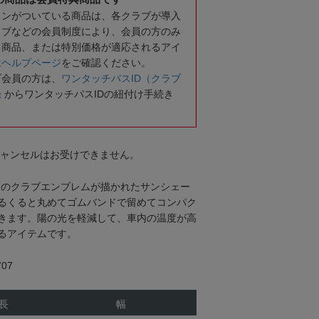
コンがついている商品は、各クラブが導入
ラブなどの会員制度により、会員の方のみ
る商品、または特別価格が適応されるアイ
は
ヘルプページ
をご確認ください。
ブ会員の方は、
ワンタッチパスID（クラブ
録
からワンタッチパスIDの紐付け手続き
キャンセルはお受けできません。
ャのクラブエンブレムが描かれたサンシェー
るくると丸めてゴムバンドで留めてコンパク
きます。陽の光を軽減して、車内の温度が高
るアイテムです。
07
長
幅