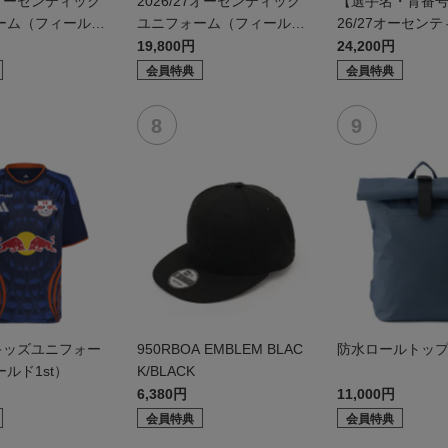
27オーセンティック
2026/27オーセンティック
【選手名・背番号
ーム（フィールド
ユニフォーム（フィールド
26/27オーセン
2nd）
ニフォーム（フィ
19,800円
24,200円
d）
会員特典
会員特典
27キッズユニフォー
950RBOA EMBLEM BLAC
防水ロールトッ
ルド1st）
K/BLACK
6,380円
11,000円
会員特典
会員特典