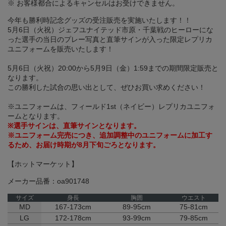
※ お客様都合によるキャンセルはお受けできません。
今年も勝利時記念グッズの受注販売を実施いたします！！
5月6日（火祝）ジェフユナイテッド市原・千葉戦のヒーローにな
った選手の当日のプレー写真と直筆サインが入った限定レプリカ
ユニフォームを販売いたします！
5月6日（火祝）20:00から5月9日（金）1:59までの期間限定販売と
なります。
この勝利した試合の思い出として、ぜひお買い求めください！
※ユニフォームは、フィールド1st（ネイビー）レプリカユニフォ
ームとなります。
※選手サインは、直筆サインとなります。
※ユニフォーム完売につき、追加調整中のユニフォームに加工す
るため、お届け時期が8月下旬ごろとなります。
【ホットマーケット】
メーカー品番：oa901748
サイズ
身長
胸囲
ウエスト
MD
167-173cm
89-95cm
75-81cm
LG
172-178cm
93-99cm
79-85cm