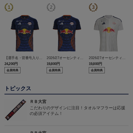
【選手名・背番号入り】
2026/27オーセンティッ
2026/27オーセンティッ
2026/27オーセンティッ
クユニフォーム（フィー
クユニフォーム（フィー
24,200円
19,800円
19,800円
2
クユニフォーム（フィー
ルド1st）
ルド2nd）
会員特典
会員特典
会員特典
ルド1st）
トピックス
ＲＢ大宮
こだわりのデザインに注目！タオルマフラーは応援
の必須アイテム！