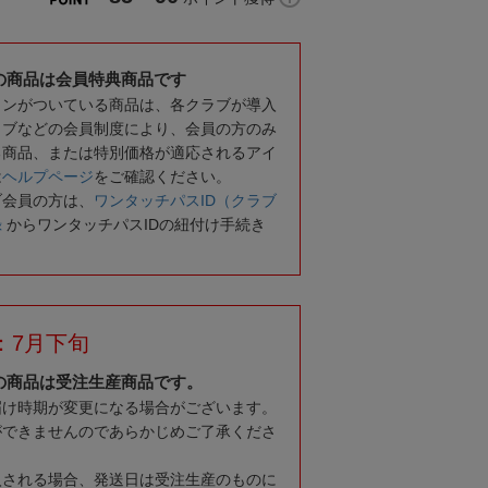
の商品は会員特典商品です
コンがついている商品は、各クラブが導入
ラブなどの会員制度により、会員の方のみ
る商品、または特別価格が適応されるアイ
は
ヘルプページ
をご確認ください。
ブ会員の方は、
ワンタッチパスID（クラブ
録
からワンタッチパスIDの紐付け手続き
：7月下旬
の商品は受注生産商品です。
届け時期が変更になる場合がございます。
ができませんのであらかじめご了承くださ
入される場合、発送日は受注生産のものに