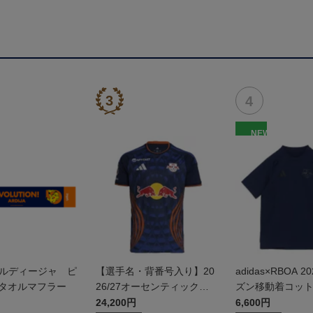
NEW
アルディージャ ピ
【選手名・背番号入り】20
adidas×RBOA 2
 タオルマフラー
26/27オーセンティックユ
ズン移動着コッ
ニフォーム（フィールド1s
24,200円
6,600円