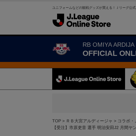
ユニフォームなどの観戦グッズが買える！Ｊリーグ公式
RB OMIYA ARDIJA
OFFICIAL ONL
TOP
ＲＢ大宮アルディージャ
コラボ・
【受注】市原吏音 選手 明治安田J2 月間ヤ