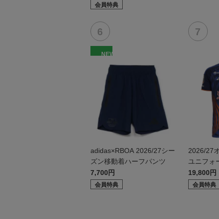
会員特典
NEW
adidas×RBOA 2026/27シー
2026/
ズン移動着ハーフパンツ
ユニフォ
1st）
7,700円
19,800円
会員特典
会員特典