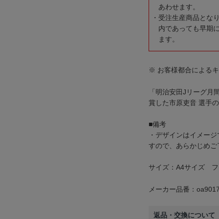
あわせます。
受注生産商品とな
内であっても早期
ます。
※ お客様都合による
「明治安田Jリーグ月間
賞した市原吏音 選手
■備考
・デザインはイメージ
すので、あらかじめご
サイズ：A4サイズ 
メーカー品番：oa9017
返品・交換について