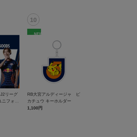
NEW
J2リーグ
RB大宮アルディージャ ピ
ROユニフォー
カチュウ キーホルダー
レックス新
1,100円