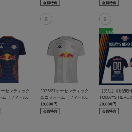
t）
会員特典
会員特典
NEW
27オーセンティック
2026/27オーセンティック
【受注】明治安田
ーム（フィールド
ユニフォーム（フィールド
TODAY'S HE
2nd）
ム（8/8 アルビ
19,800円
28,600円
潟戦）
会員特典
会員特典