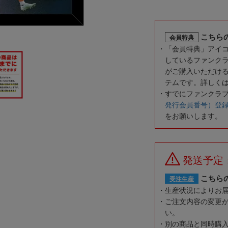
こちら
会員特典
「会員特典」アイ
しているファンク
がご購入いただけ
テムです。詳しく
すでにファンクラ
発行会員番号）登
をお願いします。
発送予定
こちら
受注生産
生産状況によりお
ご注文内容の変更
い。
別の商品と同時購