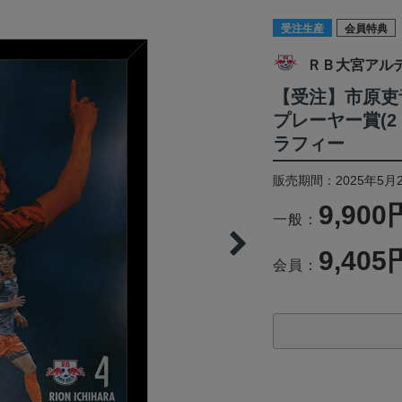
受注生産
会員特典
ＲＢ大宮アル
【受注】市原吏音
プレーヤー賞(2
ラフィー
販売期間：2025年5月2
9,900
一般：
9,405
会員：