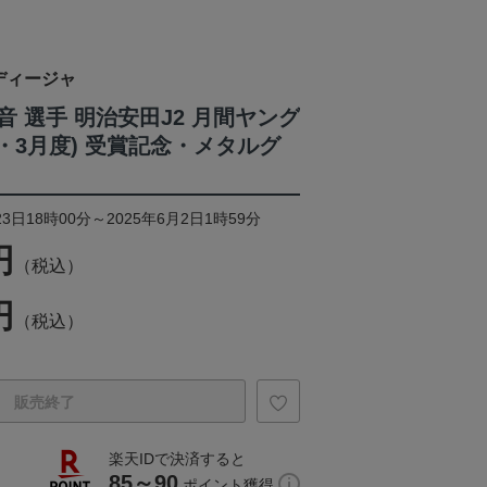
ディージャ
 選手 明治安田J2 月間ヤング
・3月度) 受賞記念・メタルグ
3日18時00分～2025年6月2日1時59分
円
（税込）
円
（税込）
販売終了
楽天IDで決済すると
85～90
ポイント獲得