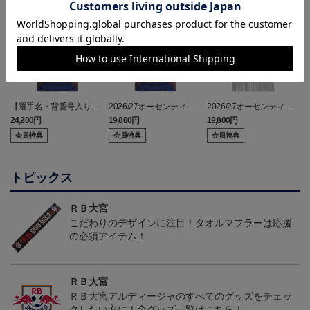
【選手名・背番号入り】
2026/27オーセンティッ
2026/27オーセンティッ
2026/27オーセンティッ
クユニフォーム（フィー
クユニフォーム（フィー
24,200円
19,800円
19,800円
2
クユニフォーム（フィー
ルド1st）
ルド2nd）
会員特典
会員特典
会員特典
ルド1st）
トピックス
ＲＢ大宮
こだわりのデザインに注目！タオルマフラーは応援
の必須アイテム！
ＲＢ大宮
ＲＢ大宮アルディージャのすべてのグッズをチェッ
クしたい方に！全グッズ一覧はこちら！