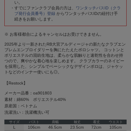
い。
すでにファンクラブ会員の方は、
ワンタッチパスID（クラ
ブ発行会員番号）登録
からワンタッチパスIDの紐付け手
続きをお願いします。
※ お客様都合によるキャンセルはお受けできません。
2025年より一新されたRB大宮アルディージャの新たなクラブエン
ブレムエンブロイダリーを胸にたたえたポロシャツ。 コットンと
ポリエステルの混紡生地は、柔らかな肌触りと速乾性を合わせ持
つので、爽やかな着心地を楽しめます。 クラブカラーのネイビー
を採用した、シンプルでベーシックなデザインポロは、ジャケッ
トなどのインナー使いにも◎。
【Restock】
メーカー品番：oa901803
素材：綿60% ポリエステル40%
原産国：ベトナム
洗濯洗い：洗濯機洗い可
サイズ
バスト
肩幅
袖丈
着丈
ウエスト
L
106cm
46.5cm
23.5cm
72cm
105cm