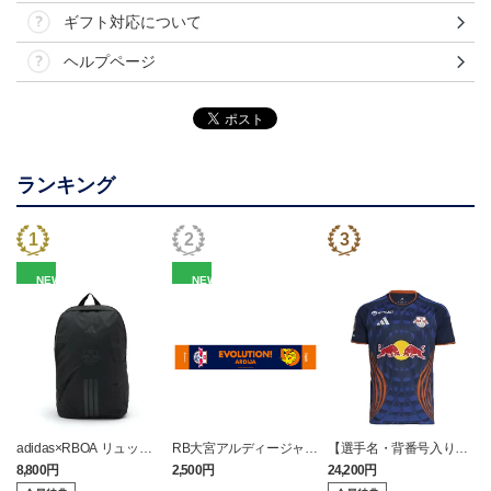
ギフト対応について
ヘルプページ
ランキング
NEW
NEW
adidas×RBOA リュック
RB大宮アルディージャ
【選手名・背番号入り】
a
（選手着用モデル）
ピカチュウ タオルマフラ
2026/27オーセンティッ
8,800円
2,500円
24,200円
6
ー
クユニフォーム（フィー