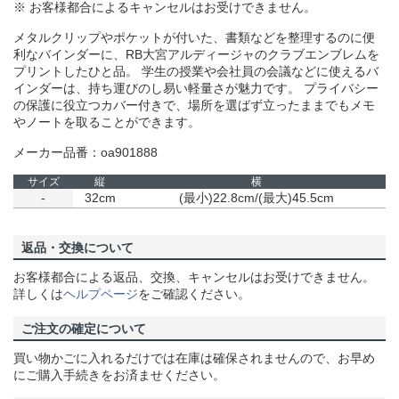
※ お客様都合によるキャンセルはお受けできません。
メタルクリップやポケットが付いた、書類などを整理するのに便
利なバインダーに、RB大宮アルディージャのクラブエンブレムを
プリントしたひと品。 学生の授業や会社員の会議などに使えるバ
インダーは、持ち運びのし易い軽量さが魅力です。 プライバシー
の保護に役立つカバー付きで、場所を選ばず立ったままでもメモ
やノートを取ることができます。
メーカー品番：oa901888
サイズ
縦
横
-
32cm
(最小)22.8cm/(最大)45.5cm
返品・交換について
お客様都合による返品、交換、キャンセルはお受けできません。
詳しくは
ヘルプページ
をご確認ください。
ご注文の確定について
買い物かごに入れるだけでは在庫は確保されませんので、お早め
にご購入手続きをお済ませください。