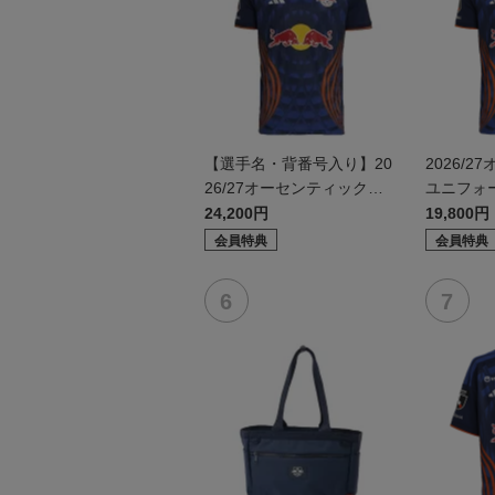
【選手名・背番号入り】20
2026/
26/27オーセンティックユ
ユニフォ
ニフォーム（フィールド1s
1st）
24,200円
19,800円
t）
会員特典
会員特典