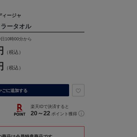
ディージャ
フラータオル
9日10時00分から
円
（税込）
円
（税込）
かごに追加する
楽天IDで決済すると
20～22
ポイント獲得
の商品は会員特典商品です