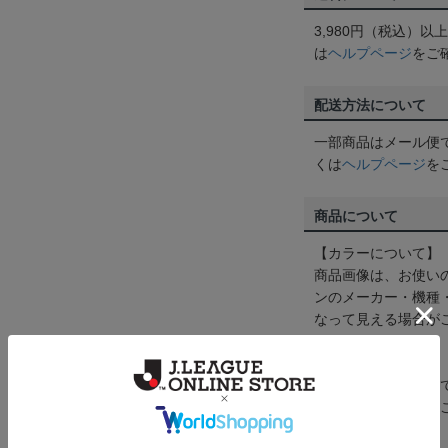
3,980円（税込）
は
ヘルプページ
をご
配送方法について
一部商品はメール便
くは
ヘルプページ
を
商品について
【カラーについて】
商品画像は、お使い
ンのメーカー・機種
なって見える場合が
【仕様について】
取り扱い商品によっ
予告なく変更になる