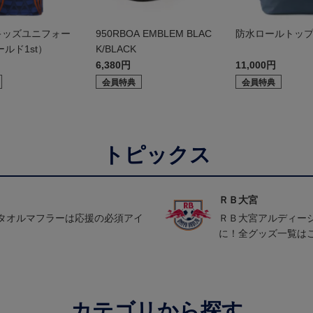
27キッズユニフォー
950RBOA EMBLEM BLAC
防水ロールトッ
ルド1st）
K/BLACK
6,380円
11,000円
会員特典
会員特典
トピックス
ＲＢ大宮
タオルマフラーは応援の必須アイ
ＲＢ大宮アルディー
に！全グッズ一覧は
カテゴリから探す