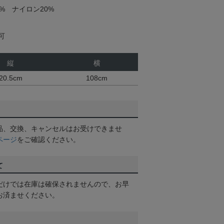
% ナイロン20%
可
縦
横
20.5cm
108cm
品、交換、キャンセルはお受けできませ
ページ
をご確認ください。
て
だけでは在庫は確保されませんので、お早
お済ませください。