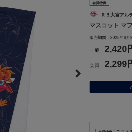
会員特典
ＲＢ大宮アル
マスコット マ
販売期間：2025年8月
2,420
一般：
2,299
会員：
こちら
会員特典