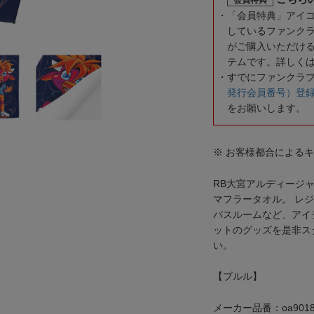
「会員特典」アイ
しているファンク
がご購入いただけ
テムです。詳しく
すでにファンクラ
発行会員番号）登
をお願いします。
※ お客様都合による
RB大宮アルディージ
マフラータオル。 レ
バスルームなど、アイ
ットのグッズを是非ス
い。
【ブルル】
メーカー品番：oa9018