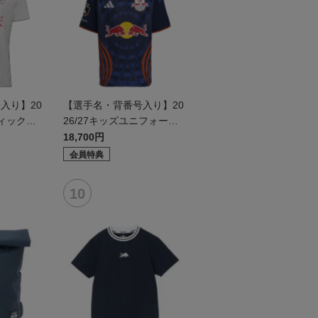
入り】20
【選手名・背番号入り】20
ティックユ
26/27キッズユニフォーム
ールド2n
（フィールド1st）
18,700円
会員特典