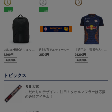
NEW
NEW
adidas×RBOA リュック
RB大宮アルディージャ
【選手名・背番号入り】
a
（選手着用モデル）
ピカチュウ タオルマフラ
2026/27オーセンティッ
8,800円
2,500円
24,200円
6
ー
クユニフォーム（フィー
会員特典
会員特典
ルド1st）
トピックス
ＲＢ大宮
こだわりのデザインに注目！タオルマフラーは応援
の必須アイテム！