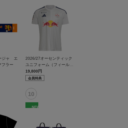
ージャ エ
2026/27オーセンティック
マフラー
ユニフォーム（フィールド
2nd）
19,800円
会員特典
NEW