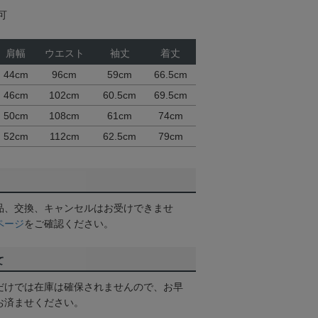
可
肩幅
ウエスト
袖丈
着丈
44cm
96cm
59cm
66.5cm
46cm
102cm
60.5cm
69.5cm
50cm
108cm
61cm
74cm
52cm
112cm
62.5cm
79cm
品、交換、キャンセルはお受けできませ
ページ
をご確認ください。
て
だけでは在庫は確保されませんので、お早
お済ませください。