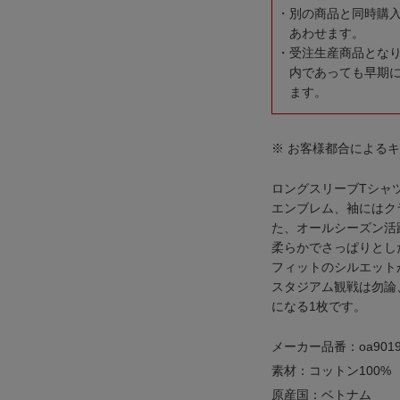
別の商品と同時購
あわせます。
受注生産商品とな
内であっても早期
ます。
※ お客様都合による
ロングスリーブTシャ
エンブレム、袖にはク
た、オールシーズン活
柔らかでさっぱりとし
フィットのシルエット
スタジアム観戦は勿論
になる1枚です。
メーカー品番：oa9019
素材：コットン100%
原産国：ベトナム