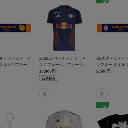
NEW
アルディージャ ピ
2026/27オーセンティック
RB大宮アルディ
 タオルマフラー
ユニフォーム（フィールド
ンブオー タオル
1st）
19,800円
2,500円
会員特典
NEW