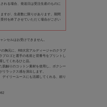
入される場合、発送日は受注生産のものに
りますが、生産数に限りがあります。期間
に受付を終了させていただく場合がござい
キャンセルはお受けできません。
ツの胸元に、RB大宮アルディージャのクラブ
ラブロゴと選手の名前と背番号をプリントし
躍してくれるひと品。
た肌触りのコットン素材を使用し、ボクシー
がリラックス感を演出します。
、デイリーユースにも活躍してくれる、頼り
82