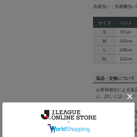
洗濯洗い：洗濯機洗い
サイズ
バスト
S
97cm
M
102cm
L
108cm
XL
112cm
返品・交換について
お客様都合による返
ん。詳しくは
ヘルプ
ご注文の確定につい
買い物かごに入れる
めにご購入手続きを