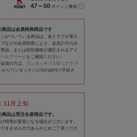
47～50
ポイント獲得
の商品は会員特典商品です
コンがついている商品は、各クラブが導入
ラブなどの会員制度により、会員の方のみ
る商品、または特別価格が適応されるアイ
は
ヘルプページ
をご確認ください。
ブ会員の方は、
ワンタッチパスID（クラブ
録
からワンタッチパスIDの紐付け手続き
：11月上旬
の商品は受注生産商品です。
届け時期が変更になる場合がございます。
ができませんのであらかじめご了承くださ