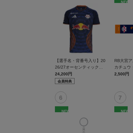
NEW
【選手名・背番号入り】20
RB大宮
26/27オーセンティックユ
カチュウ
ニフォーム（フィールド1s
24,200円
2,500円
t）
会員特典
NEW
NEW