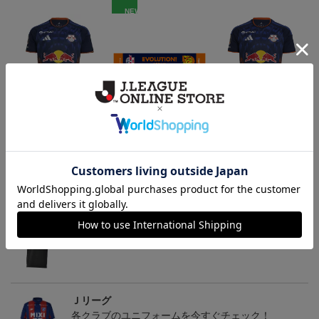
NEW
【選手名・背番号入り】
RB大宮アルディージャ
2026/27オーセンティッ
2026/27オーセンティッ
ピカチュウ タオルマフラ
クユニフォーム（フィー
24,200円
2,500円
19,800円
2
クユニフォーム（フィー
ー
ルド1st）
会員特典
会員特典
ルド1st）
トピックス
Ｊリーグ
多種多様なアパレルアイテムはこちら！！
Ｊリーグ
各クラブのユニフォームを今すぐチェック！