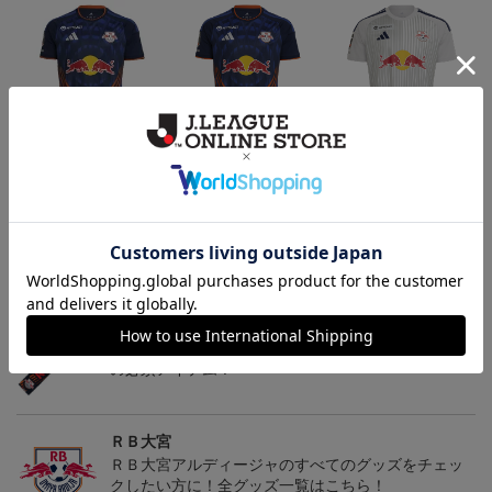
【選手名・背番号入り】
2026/27オーセンティッ
2026/27オーセンティッ
2026/27オーセンティッ
クユニフォーム（フィー
クユニフォーム（フィー
24,200円
19,800円
19,800円
2
クユニフォーム（フィー
ルド1st）
ルド2nd）
会員特典
会員特典
会員特典
ルド1st）
トピックス
ＲＢ大宮
こだわりのデザインに注目！タオルマフラーは応援
の必須アイテム！
ＲＢ大宮
ＲＢ大宮アルディージャのすべてのグッズをチェッ
クしたい方に！全グッズ一覧はこちら！