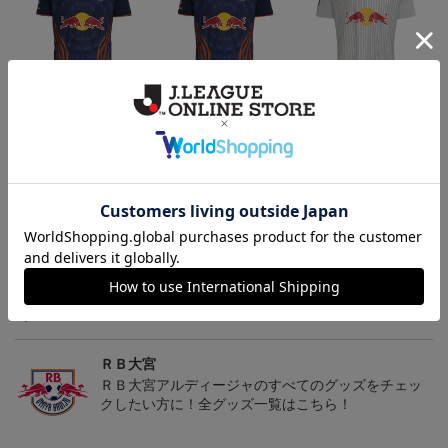
【選手名・背番号入り】
2026/27オーセンティッ
2026/27オーセンティッ
2026/27オーセンティッ
クユニフォーム（フィー
クユニフォーム（フィー
24,200円
19,800円
19,800円
2
クユニフォーム（フィー
ルド1st）
ルド2nd）
会員特典
会員特典
会員特典
ルド1st）
トピックス
ＲＢ大宮
こだわりのデザインに注目！タオルマフラーは応援
の必須アイテム！
ＲＢ大宮
ＲＢ大宮アルディージャのすべてのグッズをチェッ
クしたい方に！全グッズ一覧はこちら！