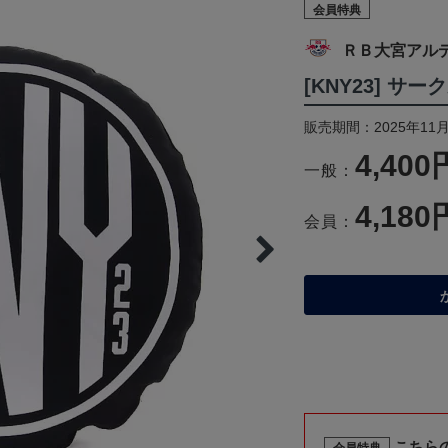
会員特典
ＲＢ大宮アル
[KNY23] サ
販売期間：2025年11
4,400
一般：
4,180
会員：
こちら
会員特典