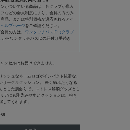
コンがついている商品は、各クラブが導入
ラブなどの会員制度により、会員の方のみ
る商品、または特別価格が適応されるアイ
は
ヘルプページ
をご確認ください。
ブ会員の方は、
ワンタッチパスID（クラブ
録
からワンタッチパスIDの紐付け手続き
キャンセルはお受けできません。
リッシュなネームロゴがインパクト抜群な、
いサークルクッション。 長く触れたくなる
ちとした肌触りで、ストレス解消グッズとし
テリアにも馴染みやすいクッションは、抱き
躍してくれます。
59