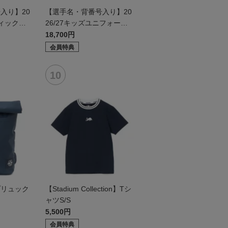
入り】20
【選手名・背番号入り】20
ティックユ
26/27キッズユニフォーム
ールド2n
（フィールド1st）
18,700円
会員特典
プリュック
【Stadium Collection】Tシ
ャツS/S
5,500円
会員特典