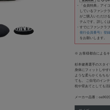
「会員特典」アイ
しているファンク
がご購入いただけ
テムです。詳しく
すでにファンクラ
発行会員番号）登
をお願いします。
※ お客様都合による
杉本健勇選手のスタイ
身体にフィットしやす
ような柔らかくもちも
ても。 ご自宅のイン
枕や背あてとしても活
メーカー品番：oa9020