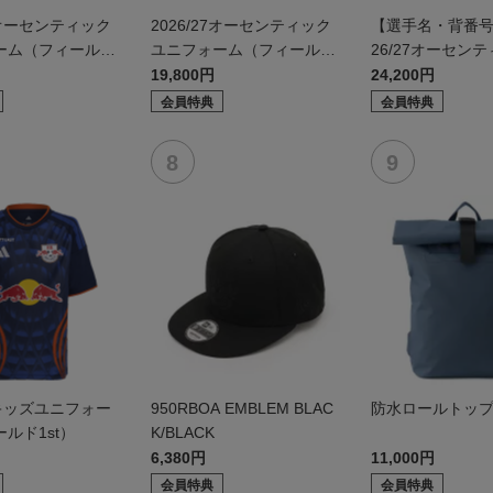
27オーセンティック
2026/27オーセンティック
【選手名・背番号
ーム（フィールド
ユニフォーム（フィールド
26/27オーセン
2nd）
ニフォーム（フィ
19,800円
24,200円
d）
会員特典
会員特典
27キッズユニフォー
950RBOA EMBLEM BLAC
防水ロールトッ
ルド1st）
K/BLACK
6,380円
11,000円
会員特典
会員特典