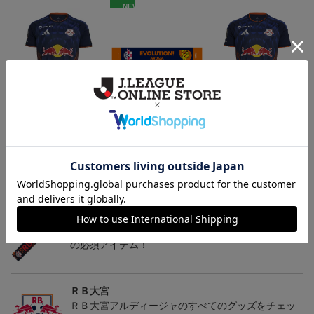
NEW
【選手名・背番号入り】
RB大宮アルディージャ
2026/27オーセンティッ
2026/27オーセンティッ
ピカチュウ タオルマフラ
クユニフォーム（フィー
24,200円
2,500円
19,800円
2
クユニフォーム（フィー
ー
ルド1st）
会員特典
会員特典
ルド1st）
トピックス
ＲＢ大宮
こだわりのデザインに注目！タオルマフラーは応援
の必須アイテム！
ＲＢ大宮
ＲＢ大宮アルディージャのすべてのグッズをチェッ