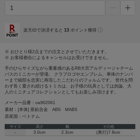
13
楽天IDで決済すると
ポイント獲得
※ おひとり様2点までの注文とさせていただきます。
※ お客様都合によるキャンセルはお受けできません。
手のひらサイズながら重量感のあるRB大宮アルディージャチーム
バスのミニカーが登場。 クラブロゴやエンブレム、車体のナンバ
ーまで細部を忠実に再現したこだわりのフォルムです。 世代を問
わず長く愛され続けるトミカは、お子様の玩具としては勿論、大
人のミニチュアコレクションとしてもお楽しみ頂けます。
メーカー品番：oa902061
素材：[本体] 亜鉛合金 ABS MABS
原産国：ベトナム
サイズ
高さ
幅
その他
-
3.0cm
2.3cm
(奥行)7.8cm