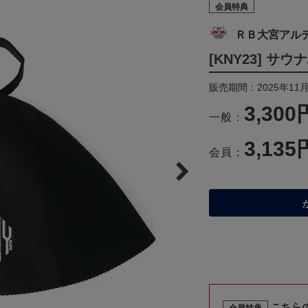
会員特典
ＲＢ大宮アル
[KNY23] サ
販売期間：2025年11
3,300
一般：
3,135
会員：
こちら
会員特典