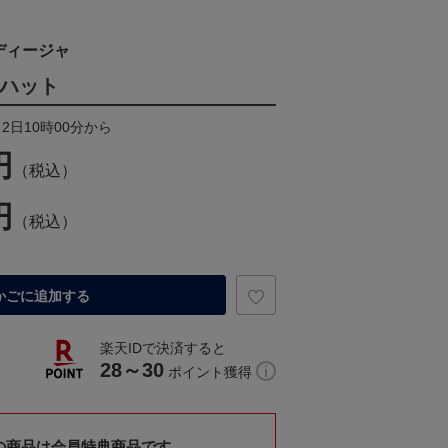
ディージャ
ウナハット
月2日10時00分から
円
（税込）
円
（税込）
かごに追加する
楽天IDで決済すると
28～30
ポイント獲得
の商品は会員特典商品です