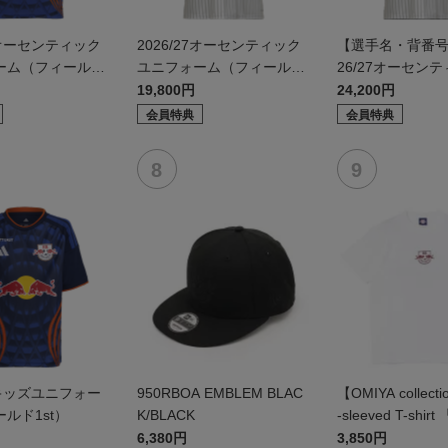
27オーセンティック
2026/27オーセンティック
【選手名・背番号
ーム（フィールド
ユニフォーム（フィールド
26/27オーセン
2nd）
ニフォーム（フィ
19,800円
24,200円
d）
会員特典
会員特典
27キッズユニフォー
950RBOA EMBLEM BLAC
【OMIYA collecti
ルド1st）
K/BLACK
-sleeved T-shirt
enter」
6,380円
3,850円