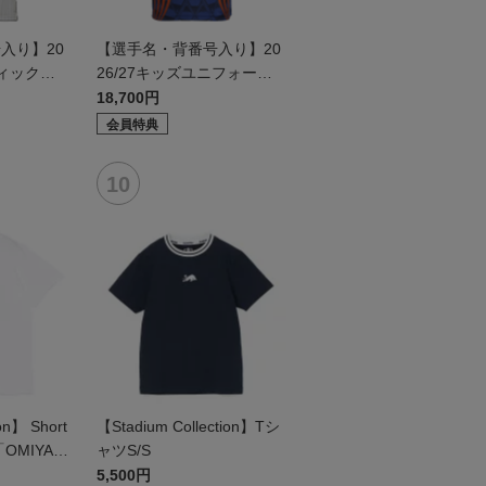
入り】20
【選手名・背番号入り】20
ティックユ
26/27キッズユニフォーム
ールド2n
（フィールド1st）
18,700円
会員特典
on】 Short
【Stadium Collection】Tシ
 「OMIYA C
ャツS/S
5,500円