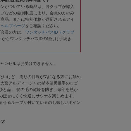
コンがついている商品は、各クラブが導入
ラブなどの会員制度により、会員の方のみ
る商品、または特別価格が適応されるアイ
は
ヘルプページ
をご確認ください。
ブ会員の方は、
ワンタッチパスID（クラブ
録
からワンタッチパスIDの紐付け手続き
キャンセルはお受けできません。
たいけど、周りの目線が気になる方にお勧め
B大宮アルディージャの杉本健勇選手のロゴ
ひと品。 髪の毛の乾燥を防ぎ、頭部を熱か
のぼせにくく快適にサウナを楽しめます。
るせるループが付いているのも嬉しいポイン
65