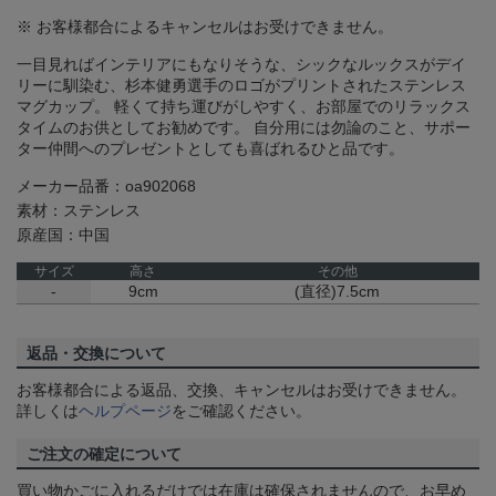
※ お客様都合によるキャンセルはお受けできません。
一目見ればインテリアにもなりそうな、シックなルックスがデイ
リーに馴染む、杉本健勇選手のロゴがプリントされたステンレス
マグカップ。 軽くて持ち運びがしやすく、お部屋でのリラックス
タイムのお供としてお勧めです。 自分用には勿論のこと、サポー
ター仲間へのプレゼントとしても喜ばれるひと品です。
メーカー品番：oa902068
素材：ステンレス
原産国：中国
サイズ
高さ
その他
-
9cm
(直径)7.5cm
返品・交換について
お客様都合による返品、交換、キャンセルはお受けできません。
詳しくは
ヘルプページ
をご確認ください。
ご注文の確定について
買い物かごに入れるだけでは在庫は確保されませんので、お早め