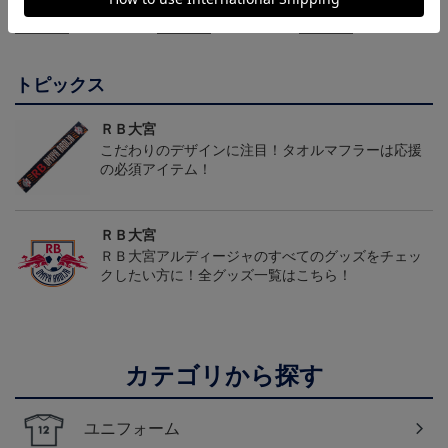
24,200円
19,800円
19,800円
2
クユニフォーム（フィー
ルド1st）
ルド2nd）
会員特典
会員特典
会員特典
ルド1st）
トピックス
ＲＢ大宮
こだわりのデザインに注目！タオルマフラーは応援
の必須アイテム！
ＲＢ大宮
ＲＢ大宮アルディージャのすべてのグッズをチェッ
クしたい方に！全グッズ一覧はこちら！
カテゴリから探す
ユニフォーム