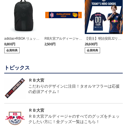
adidas×RBOA リュック
RB大宮アルディージャ
【受注】明治安田J2リー
（選手着用モデル）
ピカチュウ タオルマフラ
グ TODAY'S HEROユニフ
8,800円
2,500円
28,600円
2
ー
ォーム（8/8 アルビレッ
会員特典
会員特典
クス新潟戦）
トピックス
ＲＢ大宮
こだわりのデザインに注目！タオルマフラーは応援
の必須アイテム！
ＲＢ大宮
ＲＢ大宮アルディージャのすべてのグッズをチェッ
クしたい方に！全グッズ一覧はこちら！