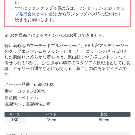
い。
すでにファンクラブ会員の方は、
ワンタッチパスID（クラ
ブ発行会員番号）登録
からワンタッチパスIDの紐付け手
続きをお願いします。
※ お客様都合によるキャンセルはお受けできません。
軽い着心地のフーデッドプルパーカーに、RB大宮アルディージャ
のクラブエンブレムをプリントしました。 コットンのさっぱりと
した肌触りと柔らかな着心地は、沢山動くお子様にストレスなく
着せられる1枚に。 少し肌寒い季節のスタジアム観戦用としては勿
論、デイリーの通学などにも使える、着回し力のあるアイテムで
す。
メーカー品番：oa902102
素材：コットン100%
原産国：ベトナム
洗濯洗い：洗濯機洗い可
サイズ
バスト
着丈
130
78cm
50cm