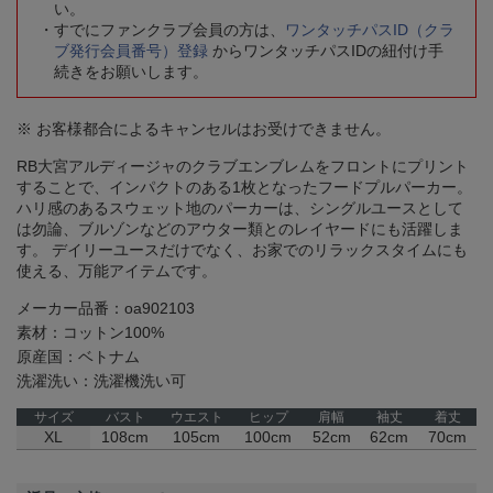
い。
すでにファンクラブ会員の方は、
ワンタッチパスID（クラ
ブ発行会員番号）登録
からワンタッチパスIDの紐付け手
続きをお願いします。
※ お客様都合によるキャンセルはお受けできません。
RB大宮アルディージャのクラブエンブレムをフロントにプリント
することで、インパクトのある1枚となったフードプルパーカー。
ハリ感のあるスウェット地のパーカーは、シングルユースとして
は勿論、ブルゾンなどのアウター類とのレイヤードにも活躍しま
す。 デイリーユースだけでなく、お家でのリラックスタイムにも
使える、万能アイテムです。
メーカー品番：oa902103
素材：コットン100%
原産国：ベトナム
洗濯洗い：洗濯機洗い可
サイズ
バスト
ウエスト
ヒップ
肩幅
袖丈
着丈
XL
108cm
105cm
100cm
52cm
62cm
70cm