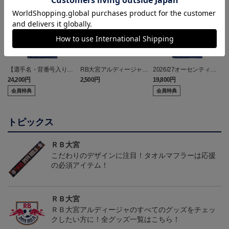
【選手名・背番号入り】
RB大宮アルディージャ
2026/27オーセンティッ
2026/27オーセンティッ
ピカチュウ タオルマフラ
クユニフォーム（フィー
24,200円
2,500円
19,800円
2
クユニフォーム（フィー
ー
ルド1st）
会員特典
会員特典
ルド1st）
トピックス
ＲＢ大宮
こだわりのデザインに注目！タオルマフラーは応援
の必須アイテム！
ＲＢ大宮
ＲＢ大宮アルディージャのすべてのグッズをチェッ
クしたい方に！全グッズ一覧はこちら！