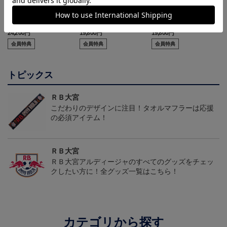
【選手名・背番号入り】
2026/27オーセンティッ
2026/27オーセンティッ
2026/27オーセンティッ
クユニフォーム（フィー
クユニフォーム（フィー
24,200円
19,800円
19,800円
2
クユニフォーム（フィー
ルド1st）
ルド2nd）
会員特典
会員特典
会員特典
ルド1st）
トピックス
ＲＢ大宮
こだわりのデザインに注目！タオルマフラーは応援
の必須アイテム！
ＲＢ大宮
ＲＢ大宮アルディージャのすべてのグッズをチェッ
クしたい方に！全グッズ一覧はこちら！
カテゴリから探す