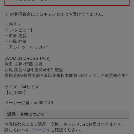
※ お客様都合によるキャンセルはお受けできません。
＜内容＞
[インタビュー]
・市原 吏音
・小島 幹敏
・アルトゥール シルバ
[WOMEN CROSS TALK]
仲田 歩夢×齊藤 夕眞
西尾 葉音×福田 史織×田中 聖愛
髙橋美紀x牧野美優✕浜田芽来杉本健勇 3Dフィギュア絶賛発売中‼
サイズ：A4サイズ
【U_1000】
メーカー品番：oa902149
返品・交換について
お客様都合による返品、交換、キャンセルはお受けできません。
詳しくは
ヘルプページ
をご確認ください。