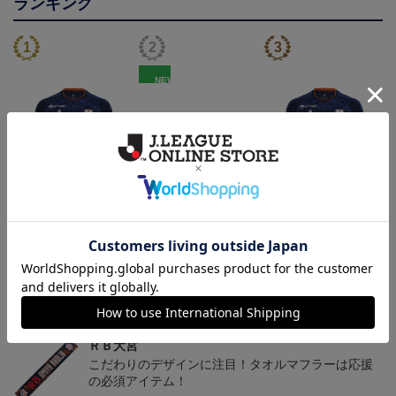
ランキング
NEW
【選手名・背番号入り】
RB大宮アルディージャ
2026/27オーセンティッ
2026/27オーセンティッ
ピカチュウ タオルマフラ
クユニフォーム（フィー
24,200円
2,500円
19,800円
2
クユニフォーム（フィー
ー
ルド1st）
会員特典
会員特典
ルド1st）
トピックス
ＲＢ大宮
こだわりのデザインに注目！タオルマフラーは応援
の必須アイテム！