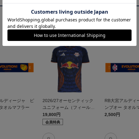
NEW
アルディージャ ピ
2026/27オーセンティック
RB大宮アルディ
 タオルマフラー
ユニフォーム（フィールド
ンブオー タオル
1st）
19,800円
2,500円
会員特典