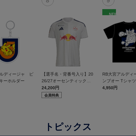
NEW
アルディージャ ピ
【選手名・背番号入り】20
RB大宮アルディ
 キーホルダー
26/27オーセンティックユ
ンブオー Tシャツ 
ニフォーム（フィールド2n
24,200円
4,950円
d）
会員特典
トピックス