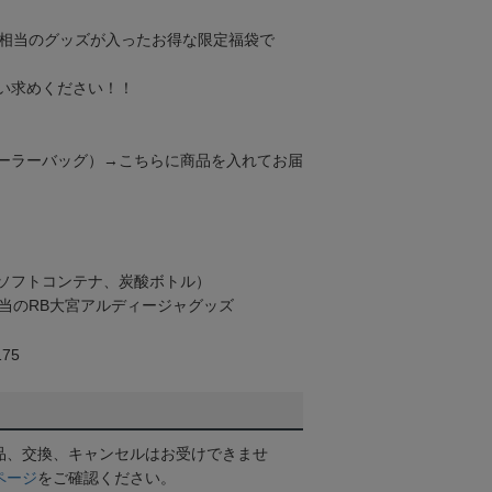
0円相当のグッズが入ったお得な限定福袋で
い求めください！！
ーラーバッグ）→こちらに商品を入れてお届
ソフトコンテナ、炭酸ボトル）
円相当のRB大宮アルディージャグッズ
75
品、交換、キャンセルはお受けできませ
ページ
をご確認ください。