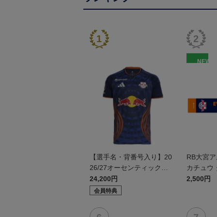
NEW
【選手名・背番号入り】20
RB大宮
26/27オーセンティックユ
カチュウ
ニフォーム（フィールド1s
24,200円
2,500円
t）
会員特典