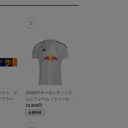
ージャ エ
2026/27オーセンティック
マフラー
ユニフォーム（フィールド
2nd）
19,800円
会員特典