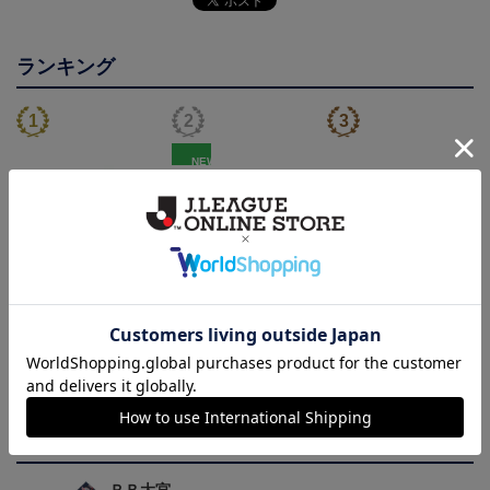
ランキング
NEW
【選手名・背番号入り】
RB大宮アルディージャ
2026/27オーセンティッ
2026/27オーセンティッ
ピカチュウ タオルマフラ
クユニフォーム（フィー
24,200円
2,500円
19,800円
2
クユニフォーム（フィー
ー
ルド1st）
会員特典
会員特典
ルド1st）
トピックス