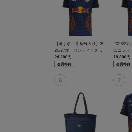
【選手名・背番号入り】20
2026/
26/27オーセンティックユ
ユニフォ
ニフォーム（フィールド1s
1st）
24,200円
19,800円
t）
会員特典
会員特典