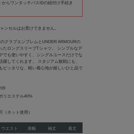
録
からワンタッチパスIDの紐付け手続き
キャンセルはお受けできません。
のクラブエンブレムとUNDER ARMOURの
ったロングスリーブTシャツ。 シンプルなデ
デでも使いやすく、シングルユースだけでな
活躍してくれます。 スタジアム観戦にも、
もピッタリな、軽い着心地が嬉しいひと品で
09
ポリエステル40%
可（ネット使用）
ウエスト
肩幅
袖丈
着丈