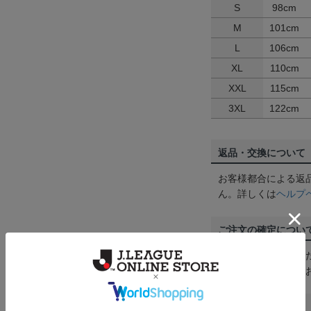
S
98cm
M
101cm
L
106cm
XL
110cm
XXL
115cm
3XL
122cm
返品・交換について
お客様都合による返
ん。詳しくは
ヘルプ
ご注文の確定につい
買い物かごに入れる
めにご購入手続きを
送料について