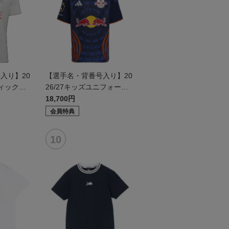
入り】20
【選手名・背番号入り】20
ティックユ
26/27キッズユニフォーム
ールド2n
（フィールド1st）
18,700円
会員特典