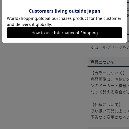
3,980円（税込）
は
ヘルプページ
をご
配送方法について
一部商品はメール便
くは
ヘルプページ
を
商品について
【カラーについて】
商品画像は、お使い
ンのメーカー・機種
なって見える場合が
【仕様について】
取り扱い商品によっ
予告なく変更になる