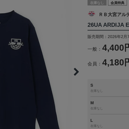
在庫なし
会員特典
ＲＢ大宮アル
26UA ARDIJA 
販売期間：2026年2月7
4,400
一般：
4,180
会員：
S
在庫なし
M
在庫なし
L
在庫なし