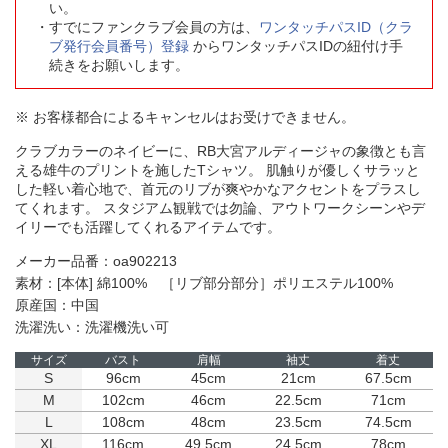
い。
すでにファンクラブ会員の方は、
ワンタッチパスID（クラ
ブ発行会員番号）登録
からワンタッチパスIDの紐付け手
続きをお願いします。
※ お客様都合によるキャンセルはお受けできません。
クラブカラーのネイビーに、RB大宮アルディージャの象徴とも言
える雄牛のプリントを施したTシャツ。 肌触りが優しくサラッと
した軽い着心地で、首元のリブが爽やかなアクセントをプラスし
てくれます。 スタジアム観戦では勿論、アウトワークシーンやデ
イリーでも活躍してくれるアイテムです。
メーカー品番：oa902213
素材：[本体] 綿100% ［リブ部分部分］ポリエステル100%
原産国：中国
洗濯洗い：洗濯機洗い可
サイズ
バスト
肩幅
袖丈
着丈
S
96cm
45cm
21cm
67.5cm
M
102cm
46cm
22.5cm
71cm
L
108cm
48cm
23.5cm
74.5cm
XL
116cm
49.5cm
24.5cm
78cm