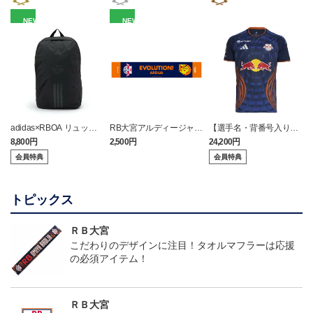
NEW
NEW
adidas×RBOA リュック
RB大宮アルディージャ
【選手名・背番号入り】
a
（選手着用モデル）
ピカチュウ タオルマフラ
2026/27オーセンティッ
8,800円
2,500円
24,200円
6
ー
クユニフォーム（フィー
会員特典
会員特典
ルド1st）
トピックス
ＲＢ大宮
こだわりのデザインに注目！タオルマフラーは応援
の必須アイテム！
ＲＢ大宮