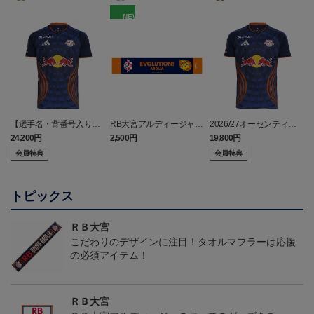
NEW
【選手名・背番号入り】
RB大宮アルディージャ
2026/27オーセンティッ
2026/27オーセンティッ
ピカチュウ タオルマフラ
クユニフォーム（フィー
24,200円
2,500円
19,800円
2
クユニフォーム（フィー
ー
ルド1st）
会員特典
会員特典
ルド1st）
トピックス
ＲＢ大宮
こだわりのデザインに注目！タオルマフラーは応援
の必須アイテム！
ＲＢ大宮