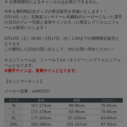
※ お客様都合によるキャンセルはお受けできません。
今年も勝利時記念グッズの受注販売を実施いたします！！
2月14日（土）北海道コンサドーレ札幌戦のヒーローになった選手
の当日のプレー写真と直筆サインが入った限定レプリカユニフォ
ームを販売いたします！
2月14日（土）18:00～2月17日（火）1:59までの期間限定販売と
なります。
この勝利した試合の思い出として、ぜひお買い求めください！
※ユニフォームは、フィールド1st（ネイビー）レプリカユニフォ
ームとなります。
※選手サインは、直筆サインとなります。
【ホットマーケット】
メーカー品番：oa902227
サイズ
身長
胸囲
ウエスト
M
167-173cm
89-95cm
75-81cm
L
172-178cm
93-99cm
79-85cm
XL
177-183cm
97-103cm
83-89cm
XXL
182-188cm
101-107cm
87-93cm