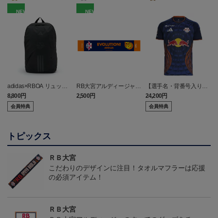
NEW
NEW
adidas×RBOA リュック
RB大宮アルディージャ
【選手名・背番号入り】
a
（選手着用モデル）
ピカチュウ タオルマフラ
2026/27オーセンティッ
8,800円
2,500円
24,200円
6
ー
クユニフォーム（フィー
会員特典
会員特典
ルド1st）
トピックス
ＲＢ大宮
こだわりのデザインに注目！タオルマフラーは応援
の必須アイテム！
ＲＢ大宮